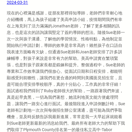
2024-03-31
現在的心裡滿是感謝，從朋友那裡得知導師，老師們非常耐心地
介紹機構，馬上為孩子組建了美高申請小組，疫情期間我們有幸
在上海見到了活力滿滿的Jonathan老師，了解了更多相關的訊
息，也是這次的諮詢讓我堅定了簽約導師的想法。隨後Sue老師一
次一次與孩子溝通、了解他的學習情況、性格特點，為他制定並
開始執行申請計劃，導師的效率是非常高的！雖然孩子在口語自
我表達方面略有欠缺，但通過Sue老師和Joan老師安排了許多訓
練輔導，對孩子來說是非常有力的幫助。美高申請實在繁瑣緊
張，也是對孩子跟家長都是鍛鍊和提升。整個過程中，Sue老師的
專業和工作效率讓我們很放心。從面試日期和日程安排，都能明
顯感受到前瞻性，讓我們在更合適的時間到美國面見招生官，且
盡可能合理安排學校順序，真的十分貼心，工作真的非常仔細！
面試過程我們得到了Ruby老師很大的幫助，一路跟著我們奔波，
真是起早貪黑，一切為我們著想，她流利地英文能方便處理問
題，讓我們一路安心進行面試。最後階段進入申請倒數計時，Sue
老師有計劃地一次次與每個招生辦公室溝通，盡可能為我們爭取
機會，並及時反饋告訴我最新進展，常常是我一大早起床就能看
到Sue老師更新最新的消息給我們。最終所有老師大力的幫助下我
們取得了Plymouth County排名第一的最佳私立高中-Tabor