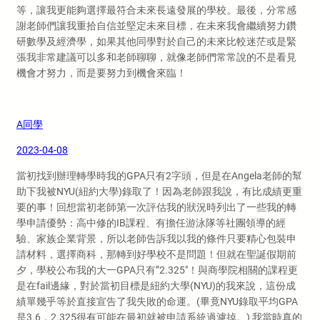
等，讓我更能夠選擇最符合未來長遠發展的學校。最後，分常感
謝老師們讓我重拾自信並堅定未來目標，在未來我會繼續努力鑽
研數學及經濟學，如果其他同學對於自己的未來比較迷茫或是緊
張我非常建議可以多和老師聊聊，就像老師們常常說的不是看見
機會才努力，而是要努力到機會來臨！
A同學
2023-04-08
當初找到辦理轉學時我的GPA只有2字頭，但是在Angela老師的幫
助下我被NYU(紐約大學)錄取了！因為老師跟我說，有比成績更重
要的事！回想當初老師第一次評估我的狀況時列出了一些我的轉
學申請優勢：高中修的IB課程、有擔任游泳隊等社團領導的經
驗、家族企業背景，所以老師告訴我以我的條件只要精心包裝申
請材料，選擇商科，那轉到好學校不是問題！但就在聖誕假期前
夕，學校公布我的大一GPA只有”2.325″！與商學院相關的課程更
是在fail邊緣，對於當初目標是紐約大學(NYU)的我來說，這份成
績單幾乎等於直接宣告了我失敗的命運。(畢竟NYU錄取平均GPA
是3.6，2.325很有可能在最初就被申請系統過濾掉。) 我當時真的