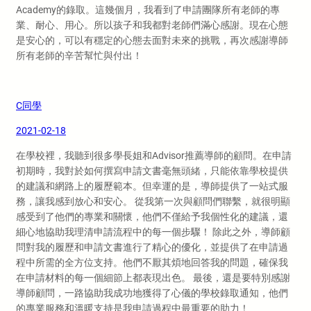
Academy的錄取。這幾個月，我看到了申請團隊所有老師的專
業、耐心、用心。所以孩子和我都對老師們滿心感謝。現在心態
是安心的，可以有穩定的心態去面對未來的挑戰，再次感謝導師
所有老師的辛苦幫忙與付出！
C同學
2021-02-18
在學校裡，我聽到很多學長姐和Advisor推薦導師的顧問。在申請
初期時，我對於如何撰寫申請文書毫無頭緒，只能依靠學校提供
的建議和網路上的履歷範本。但幸運的是，導師提供了一站式服
務，讓我感到放心和安心。 從我第一次與顧問們聯繫，就很明顯
感受到了他們的專業和關懷，他們不僅給予我個性化的建議，還
細心地協助我理清申請流程中的每一個步驟！ 除此之外，導師顧
問對我的履歷和申請文書進行了精心的優化，並提供了在申請過
程中所需的全方位支持。他們不厭其煩地回答我的問題，確保我
在申請材料的每一個細節上都表現出色。 最後，還是要特別感謝
導師顧問，一路協助我成功地獲得了心儀的學校錄取通知，他們
的專業服務和溫暖支持是我申請過程中最重要的助力！