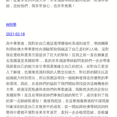
願！從夏令營到申請大學，非常感謝導師的顧問老師、哈佛學長
姐，交給他們，我非常放心，也非常推薦！
W同學
2021-02-18
高中畢業後，我對於自己應該選擇哪個科系感到迷茫，導師團隊
利用哈佛大學專業性向測驗幫助我確認了自己是ESFJ人格。這對
我在選校和選系方面提供了巨大的幫助！且我之前一直在猶豫是
去英國還是美國留學…… 真的非常感謝導師顧問老師們一步步帶著
我探索自己的能力並引導我逐漸建立自己的想法，在對自己更深
入了解後，也漸漸意識到我的人際交往能力、對社群的關注以及
組織能力特別突出，所以我應該尋找一個能夠發揮這些優勢的學
術環境。因此，在老師們的協助下我們開始尋找提供這種機會的
大學。經過深思熟慮和老師們的專業建議，我毅然決然決定前往
美國留學！並且在導師老師們事無巨細的幫忙下，成功拿到了我
的第一志願錄取通知！ 最後我想說，在這整個服務過程中讓我最
印象深刻的是自己在無形中的成長，從一開始跟哈佛導師諮詢時
覺得什麼都不懂對未來非常迷茫，直到一步步梳理思緒，並根據