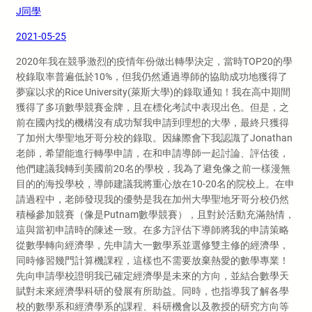
J同學
2021-05-25
2020年我在競爭激烈的疫情年份做出轉學決定，當時TOP20的學
校錄取率普遍低於10%，但我仍然通過導師的協助成功地獲得了
夢寐以求的Rice University(萊斯大學)的錄取通知！我在高中期間
獲得了多項數學競賽金牌，且在標化考試中表現出色。但是，之
前在國內找的機構沒有成功幫我申請到理想的大學，最終只獲得
了加州大學聖地牙哥分校的錄取。因緣際會下我認識了Jonathan
老師，希望能進行轉學申請，在和申請導師一起討論、評估後，
他們建議我轉到美國前20名的學校，我為了避免像之前一樣漫無
目的的海投學校，導師建議我將重心放在10-20名的院校上。在申
請過程中，老師發現我的優勢是我在加州大學聖地牙哥分校仍然
積極參加競賽（像是Putnam數學競賽），且對於活動充滿熱情，
這與當初申請時的陳述一致。在多方評估下導師將我的申請策略
從數學轉向經濟學，先申請大一數學系並選修雙主修的經濟學，
同時修習幾門計算機課程，這樣也不需要放棄熱愛的數學專業！
先向申請學校證明我已確定經濟學是未來的方向，並結合數學天
賦對未來經濟學科研的發展有所助益。同時，也指導我了解各學
校的數學系和經濟學系的課程、科研機會以及教授的研究方向等