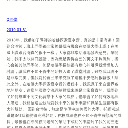
Q同學
2019-01-31
2018年，我參加了導師的哈佛探索夏令營，真的是非常有趣！回
到台灣後，班上同學都非常羨慕我有機會在哈佛大學上課！在美
國上課跟台灣真的很不一樣，大家都非常活躍地發表意見。剛開
始，我不太敢開口說話，因為總是覺得自己的英文不夠流利，擔
心會被其他同學笑。但是哈佛學長姐很有耐心的引導我慢慢加入
討論，讓我在不知不覺中開始投入進了課堂討論，雖然我口說不
是非常完美，但我對於自己漸漸克服了這種不安感到很驕傲！除
此之外，在哈佛大學探索夏令營的過程中，我認識了來自世界各
地的朋友，這樣的國際交流經驗對我來說是非常寶貴的。我學到
了如何尊重不同文化背景下大家的觀點，也學會了如何有效地與
人溝通，我相信這些技能對我未來的留學申請和職業生涯都有很
大的幫助。 回到台灣後，無論是準備申請美國的大學、托福考試
還是SAT我都變得充滿幹勁，在校成績也在不知不覺中有顯著的成
長，最後也在導師顧問老師的幫助下成功的申請到了我的前三志