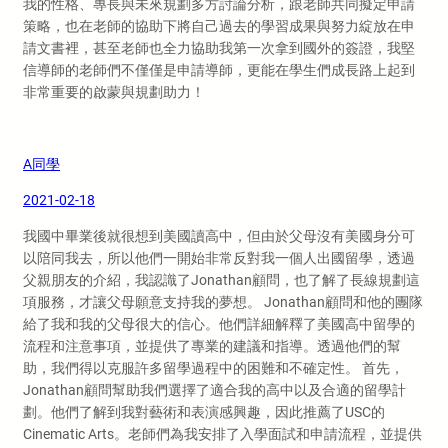
我的性格、專長與未來規劃多方討論分析，跟老師共同擬定申請
策略，也在老師的協助下將自己過去的學習成果與努力綻放在申
請文書裡，甚至老師也全力協助我第一次拿到國外的簽證，我堅
信導師的老師們不僅僅是申請導師，更能在學生們成長路上起到
非常重要的啟蒙與規劃助力！
A同學
2021-02-18
我國中畢業後就很想到美國讀高中，但由於父母沒有美國身分可
以陪同我去，所以他們一開始非常反對我一個人出國留學，透過
父親朋友的介紹，我認識了Jonathan顧問，也了解了長線規劃這
項服務，才讓父母願意支持我的夢想。 Jonathan顧問和他的團隊
給了我和我的父母很大的信心。他們詳細解釋了美國高中留學的
流程和注意事項，並提供了專業的建議和指導。透過他們的幫
助，我們得以克服許多留學過程中的困難和不確定性。 首先，
Jonathan顧問幫助我們選擇了適合我的高中以及合適的留學計
劃。他們了解到我對藝術和表演感興趣，因此推薦了USC的
Cinematic Arts。老師們為我安排了入學面試和申請流程，並提供