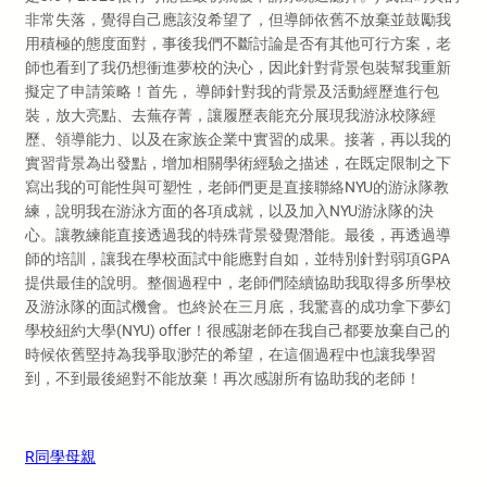
非常失落，覺得自己應該沒希望了，但導師依舊不放棄並鼓勵我
用積極的態度面對，事後我們不斷討論是否有其他可行方案，老
師也看到了我仍想衝進夢校的決心，因此針對背景包裝幫我重新
擬定了申請策略！首先， 導師針對我的背景及活動經歷進行包
裝，放大亮點、去蕪存菁，讓履歷表能充分展現我游泳校隊經
歷、領導能力、以及在家族企業中實習的成果。接著，再以我的
實習背景為出發點，增加相關學術經驗之描述，在既定限制之下
寫出我的可能性與可塑性，老師們更是直接聯絡NYU的游泳隊教
練，說明我在游泳方面的各項成就，以及加入NYU游泳隊的決
心。讓教練能直接透過我的特殊背景發覺潛能。最後，再透過導
師的培訓，讓我在學校面試中能應對自如，並特別針對弱項GPA
提供最佳的說明。整個過程中，老師們陸續協助我取得多所學校
及游泳隊的面試機會。也終於在三月底，我驚喜的成功拿下夢幻
學校紐約大學(NYU) offer！很感謝老師在我自己都要放棄自己的
時候依舊堅持為我爭取渺茫的希望，在這個過程中也讓我學習
到，不到最後絕對不能放棄！再次感謝所有協助我的老師！
R同學母親