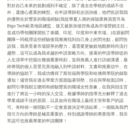
對於自己未來的規劃感到不確定，除了過去在學校的成績不佳
外，還擔心產業的轉型。在申請導師初步諮詢後，他們告訴我我
的優勢在於豐富的職場經驗(我從華夏人壽的保險業務員晉升為
Bigo Tech歐美地區總監，後又被新加坡挖角成為市場營銷主任，
並成功帶領團隊開拓了泰國、印尼、印度和中東市場。)在跟顧問
團隊一同梳理這些經驗後我漸漸找到自己身上的閃光點，顧問告
訴我，我承受著市場競爭的壓力，還需要更敏銳地觀察時尚流行
趨勢，這可以成為我卓越的申請策略方向。接著的申請導師從的
人生清單中挖掘出幾個重要時刻，並與推薦人進行詳細溝通，最
終將我的個人背景完美地融入到申請材料、文書和推薦信中。在
導師的協助下，我成功獲得了斯坦福商學院和哈佛商學院的錄取
通知！儘管我在過去學業方面面臨著弱勢，但在與學校面試時，
顧問引導我樹立聰明和經驗豐富的職場女性形象，在我與招生官
進行了將近一小時的深入交流，根據導師的指導充分解釋了過去
學業成績不佳的原因，以及如何在職場上贏得主管和客戶的認
可。有時候一個弱點不一定會直接決定申請結果，一個能為我們
指引方向的導師是極其重要的，特別感謝導師的專業指導，我非
常認可也推薦專業的申請團隊！