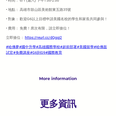
• 時間： 6/1 (週六) 下午1:00-2:00
• 地點： 高雄市鼓山區美術館東五路35號
• 對象： 歡迎G6以上目標申請美國名校的學生和家長共同參與！
• 費用： 免費！席次有限，請立即搶位！
立即搶位：
https://reurl.cc/dQgqj2
#哈佛夢
#國中升學
#高雄國際學校
#超前部署
#美國留學
#哈佛面
試官
#免費講座
#G6到G9
#國際教育
More information
更多資訊