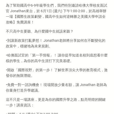
為了幫助國高中6-9年級學生們，我們特別邀請哈佛大學校友面試
官 Jonathan來台，於 6月1日 (週六) 下午1:00-2:00，於高雄舉辦
一場【國際生政策劇變，國高中生如何逆轉勝之美國大學申請全
攻略】免費講座！
不只高中生要聽、為什麼國中生就該來聽？
•別讓新政策打亂夢想！ Jonathan老師將分享如何在不斷變化的
政策中，穩健地為未來規劃。
•哈佛面試官的「第一手情報」！ 讓你提早知道名校到底想看什麼
樣的學生，為你的高中生涯打下完美基礎。
•開啟「國際視野」的第一步！ 了解世界頂尖大學的教育模式，激
發你的無限潛能。
•免費一對一諮詢機會！ 現場開放少量名額，讓 Jonathan 老師為
你量身打造升學建議。
這不只是一場講座，更是為你的國際升學之路，點亮明燈的關鍵
一步！講座資訊：